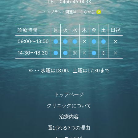
TEL : 0466-45-0033
インプラント関連はこちらから
診療時間
月
火
水
木
金
土
日祝
●
●
●
×
●
●
×
09:00〜13:00
●
●
※
×
●
※
×
14:30〜18:30
※ … 水曜は18:00、土曜は17:30まで
トップページ
クリニックについて
治療内容
選ばれる3つの理由