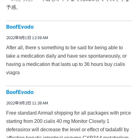
予感。
BoofEvodo
2022年9月1日 12:38 AM
After all, there s something to be said for being able to
take a medication daily and have sex spontaneously, or
having a medication that lasts up to 36 hours
buy cialis
viagra
BoofEvodo
2022年9月2日 11:28 AM
Free standard Airmail shipping for all packages with price
starting from 200
cialis 40 mg
Monitor Closely 1
deferasirox will decrease the level or effect of tadalafil by
affecting hepatic intestinal enzyme CYP3A4 metabolism