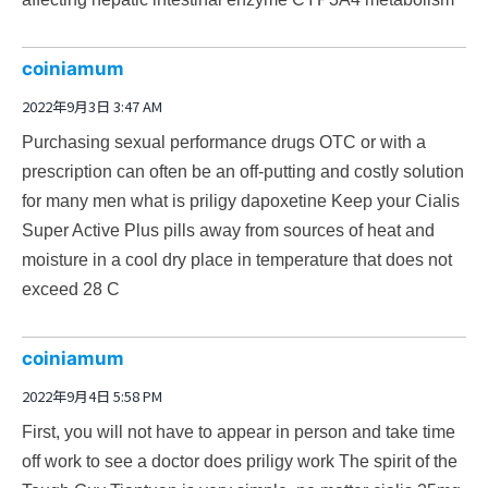
coiniamum
2022年9月3日 3:47 AM
Purchasing sexual performance drugs OTC or with a
prescription can often be an off-putting and costly solution
for many men
what is priligy dapoxetine
Keep your Cialis
Super Active Plus pills away from sources of heat and
moisture in a cool dry place in temperature that does not
exceed 28 C
coiniamum
2022年9月4日 5:58 PM
First, you will not have to appear in person and take time
off work to see a doctor
does priligy work
The spirit of the