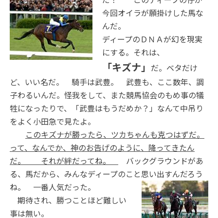
今回オイラが願掛けした馬な
んだ。
ディープのＤＮＡが幻を現実
にする。それは、
「キズナ」
だ。ベタだけ
ど、いい名だ。 騎手は武豊。 武豊も、ここ数年、調
子わるいんだ。怪我をして、また競馬協会のもめ事の犠
牲になったりで、「武豊はもうだめか？」なんて中吊り
をよく小田急で見たよ。
このキズナが勝ったら、ツカちゃんも克つはずだ。
って、なんでか、神のお告げのように、降ってきたん
だ。 それが絆だってね。
バックグラウンドがあ
る、馬だから、みんなディープのこと思い出すんだろう
ね。 一番人気だった。
期待され、勝つことほど難しい
事は無い。