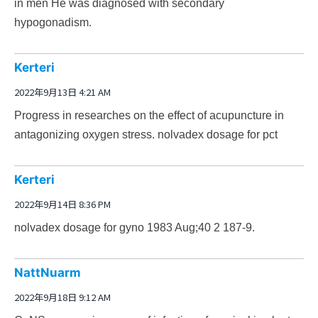
in men
He was diagnosed with secondary
hypogonadism.
Kerteri
2022年9月13日 4:21 AM
Progress in researches on the effect of acupuncture in
antagonizing oxygen stress.
nolvadex dosage for pct
Kerteri
2022年9月14日 8:36 PM
nolvadex dosage for gyno
1983 Aug;40 2 187-9.
NattNuarm
2022年9月18日 9:12 AM