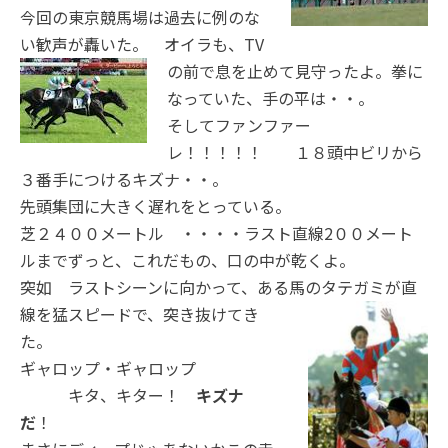
今回の東京競馬場は過去に例のな
い歓声が轟いた。 オイラも、
TV
の前で息を止めて見守ったよ。拳に
なっていた、手の平は・・。
そしてファンファー
レ！！！！！ １８頭中ビリから
３番手につけるキズナ・・。
先頭集団に大きく遅れをとっている。
芝２４００メートル ・・・・ラスト直線2００メート
ルまでずっと、これだもの、口の中が乾くよ。
突如 ラストシーンに向かって、ある馬のタテガミが
直
線を猛スピードで、突き抜けてき
た。
ギャロップ・ギャロップ
キタ、キター！
キズナ
だ
！