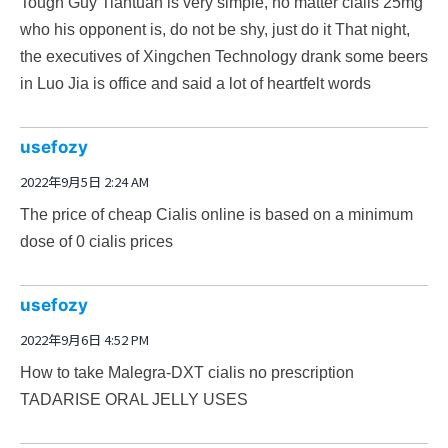
Tough Guy Tiantuan is very simple, no matter cialis 25mg
who his opponent is, do not be shy, just do it That night,
the executives of Xingchen Technology drank some beers
in Luo Jia is office and said a lot of heartfelt words
usefozy
2022年9月5日 2:24 AM
The price of cheap Cialis online is based on a minimum
dose of 0
cialis prices
usefozy
2022年9月6日 4:52 PM
How to take Malegra-DXT
cialis no prescription
TADARISE ORAL JELLY USES