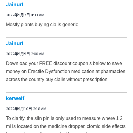
Jainurl
2022年9月7日 4:33 AM
Mostly plants
buying cialis generic
Jainurl
2022年9月9日 2:00 AM
Download your FREE discount coupon s below to save
money on Erectile Dysfunction medication at pharmacies
across the country
buy cialis without prescription
kerwelf
2022年9月10日 2:18 AM
To clarify, the slin pin is only used to measure where 1 2
ml is located on the medicine dropper.
clomid side effects