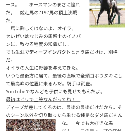
ース。 ホースマンのまさに憧れ
だ。 競走馬の7197馬の頂上決戦
だ。
馬に詳しくはないよ、オイラ。
せいぜい幼なじみの馬博士のイノパ
ンに、教わる程度の知識だし。
でも生涯で
ディープインパクト
と言う馬だけは、別格
だ。
オイラの人生に影響を与えてきた。
いつも最後方に居て、最後の直線で全頭ゴボウヌキにし
て最高峰の位置に来るんだ。騎手は武豊。
YouTubeでなんども子供にも見せたもんだよ。
最初はビリで上等なんだってね！
ディープが差してくるのは、最後の最後だけだから。そ
のシーン以外を切り取ったら単なる鈍足なダメ馬だもん
な。 今で
も大好きな馬
だ！ このディープの仔が