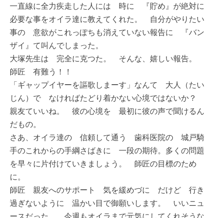
一直線に全力疾走した人には 時に 『貯め』が絶対に
必要な事をオイラ達に教えてくれた。 自分がやりたい
事の 意欲がこれっぽちも消えていない報告に 『バン
ザイ』て叫んでしまった。
大塚先生は 完全に克つた。 そんな、嬉しい報告。
師匠 有難う！！
「ギャップイヤーを謳歌しまーす」なんて 大人（たい
じん）で なければたどり着かない心境ではないか？
親友ていいね。 彼の心境を 最初に彼の声で聞けるん
だもの。
さあ、オイラ達の 信頼して通う 歯科医院の 城戸騎
手のこれからの手綱さばきに 一段の期待。多くの問題
を早々に片付けていきましょう。 師匠の目標のため
に。
師匠 親友へのサポート 気を緩めづに だけど 行き
過ぎないように 温かい目で御願いします。 いいニュ
ースだった。 今週もオイラまで元気にしてくれそうな