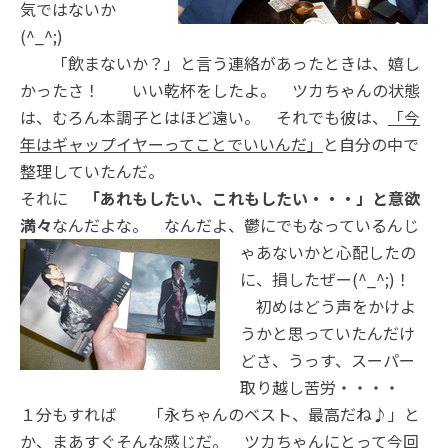
気ではないか
(^_^;)
「飲まないか？」と言う連絡があったときは、嬉し
かったさ！ いい乾杯をしたよ。 ツカちゃんの状態
は、むろん本調子とはほど遠い。 それでも彼は、
「今
年はギャップイヤーってことでいいんだ」
と自分の中で
整理していたんだ。
それに
「あれもしたい、これもしたい・・・」と意欲
満々
なんだよな。 なんだよ、鬱にでもなっているんじ
ゃあないかと心配した
の
に、損したぜー(^_^;)！
初めはどう声をかけよ
うかと思っていたんだけ
どさ、うっす、スーパー
取り越し苦労・・・・
１分もすれば 「永ちゃんのベスト、最高だね♪」と
か、まあすぐそんな感じだ。 ツカちゃんにとって今回