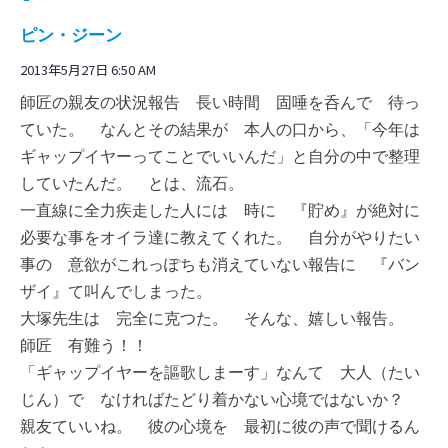
ピン・ジーン
2013年5月27日 6:50 AM
師匠の親友の状況報告 長い時間 固唾を呑んで 待っ
ていた。 なんとその結果が 本人の口から、「今年は
ギャップイヤーってことでいいんだ」と自分の中で整理
していたんだ。 とは、流石。
一直線に全力疾走した人には 時に 『貯め』が絶対に
必要な事をオイラ達に教えてくれた。 自分がやりたい
事の 意欲がこれっぽちも消えていない報告に 『バン
ザイ』て叫んでしまった。
大塚先生は 完全に克つた。 そんな、嬉しい報告。
師匠 有難う！！
「ギャップイヤーを謳歌しまーす」なんて 大人（たい
じん）で なければたどり着かない心境ではないか？
親友ていいね。 彼の心境を 最初に彼の声で聞けるん