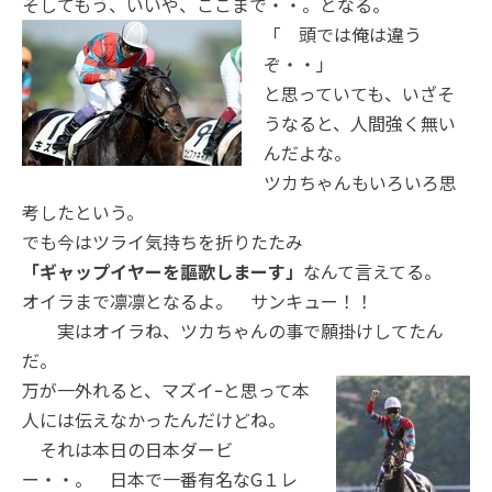
そしてもう、いいや、ここまで・・。とな
る。
「 頭では俺は違う
ぞ・・」
と思っていても、いざそ
うなると、人間強く無い
んだよな。
ツカちゃんもいろいろ思
考したという。
でも今はツライ気持ちを折りたたみ
「ギャップイヤーを謳歌しまーす」
なんて言えてる。
オイラまで凛凛となるよ。 サンキュー！！
実はオイラね、ツカちゃんの事で願掛けしてたん
だ。
万が一外
れると、マズイｰと思って本
人には伝えなかったんだけどね。
それは本日の日本ダービ
ー・・。 日本で一番有名なG１レ