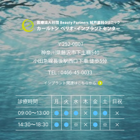
〒252-0807
神奈川県藤沢市下土棚540
小田急線長後駅西口下車 徒歩5分
TEL : 0466-45-0033
インプラント関連はこちらから
診療時間
月
火
水
木
金
土
日祝
●
●
●
×
●
●
×
09:00〜13:00
●
●
※
×
●
※
×
14:30〜18:30