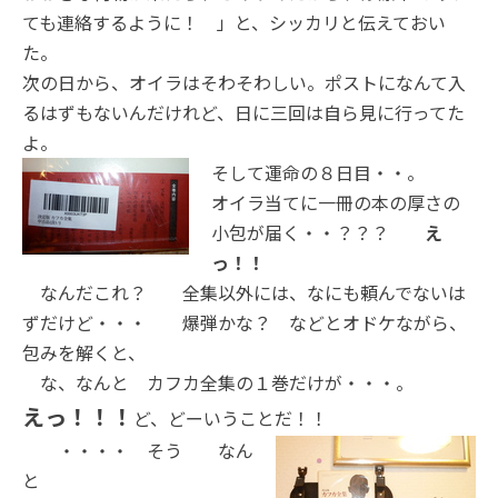
ても連絡するように！ 」と、シッカリと伝えておい
た。
次の日から、オイラはそわそわしい。ポストになんて入
るはずもないんだけれど、日に三回は自ら見に行ってた
よ。
そして運命の８日
目・・。
オイラ当てに一冊の本の厚さの
小包が届く・・？？？
え
っ！！
なんだこれ？ 全集以外には、なにも頼んでないは
ずだけど・・・ 爆弾かな？ などとオドケながら、
包みを解くと、
な、なんと カフカ全集の１巻だけが・・・。
えっ！！！
ど、どーいうことだ！！
・・・・ そう なん
と