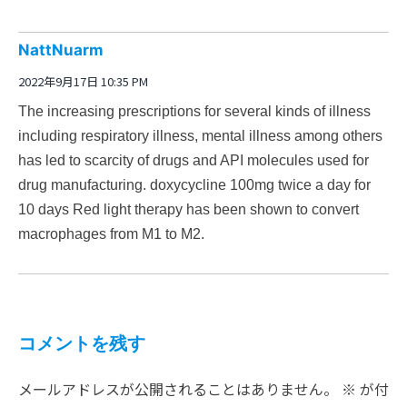
NattNuarm
2022年9月17日 10:35 PM
The increasing prescriptions for several kinds of illness
including respiratory illness, mental illness among others
has led to scarcity of drugs and API molecules used for
drug manufacturing.
doxycycline 100mg twice a day for
10 days
Red light therapy has been shown to convert
macrophages from M1 to M2.
コメントを残す
メールアドレスが公開されることはありません。
※
が付