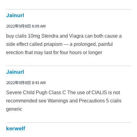
Jainurl
2022年9月8日 6:09 AM
buy cialis 10mg
Stendra and Viagra can both cause a
side effect called priapism — a prolonged, painful
erection that may last for four hours or longer
Jainurl
2022年9月8日 8:43 AM
Severe Child Pugh Class C The use of CIALIS is not
recommended see Warnings and Precautions 5
cialis
generic
kerwelf