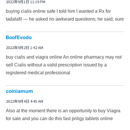
2022年9月1日 11:19 PM
buying cialis online safe
I told him I wanted a Rx for
tadalafil — he asked no awkward questions; he said, sure
BoofEvodo
2022年9月2日 1:42 AM
buy cialis and viagra online
An online pharmacy may not
sell Cialis without a valid prescription issued by a
registered medical professional
coiniamum
2022年9月4日 4:45 AM
Also at the moment there is an opportunity to buy Viagra
for sale and you can do this fast
priligy tablets online