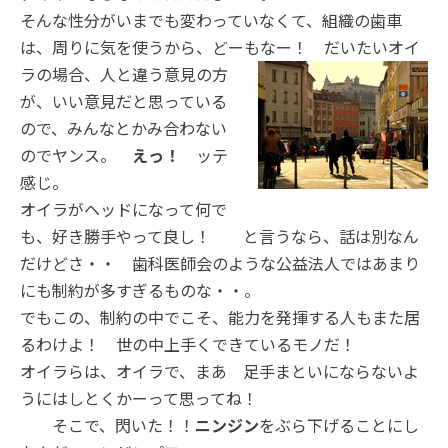
そんな性分がいまでも変わっていなくて、組織の歯車
は、周りに気を使うから、どーもなー！ だいたいオイ
ラの場合、人
と違う意見の方
が、いい意見だと思っている
ので、みんなとかみ合わない
のでヤンス。
えっ！
ッテ
感じ。
オイラがヘッドになって何で
も、好き勝手やって良し！ と言うなら、話は別なん
だけどさ・・ 歯科医師会のような公益法人ではあまり
にも制約が多すぎるものな・・。
でもこの、制約の中でこそ、能力を発揮する人もまた居
るわけよ！ 世の中上手くできているモノだ！
オイラらは、オイラで、まあ 足手まといにならないよ
うにはしとくかーって思ってね！
そこで、閃いた！！
ニンジン
をぶら下げることにし