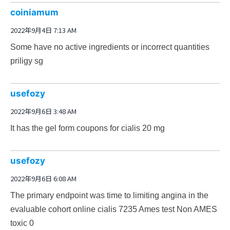
coiniamum
2022年9月4日 7:13 AM
Some have no active ingredients or incorrect quantities
priligy sg
usefozy
2022年9月6日 3:48 AM
It has the gel form
coupons for cialis 20 mg
usefozy
2022年9月6日 6:08 AM
The primary endpoint was time to limiting angina in the
evaluable cohort
online cialis
7235 Ames test Non AMES
toxic 0