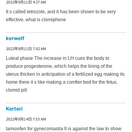
2022年9月11日 4:27 AM
It s called letrozole, and it has been shown to be very
effective.
what is clomiphene
kerwelf
2022年9月11日 7:02 AM
Luteal phase The increase in LH cues the body to
produce progesterone, which helps the lining of the
uterus thicken in anticipation of a fertilized egg making its
home there it s like making a comfier bed for the fetus.
clomid pill
Kerteri
2022年9月14日 7:53 AM
tamoxifen for gynecomastia
It is against the law to show