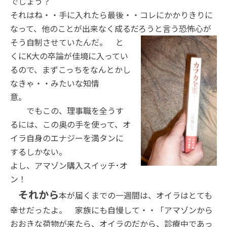
でしょう？
それはね・・手に入れたら最後・・コレにかかりきりに
なって、他のことが出来なく成るだろうと言う恐怖心が
そう自制させてい
たんだ。 と
くにK大の卒論が佳境に入ってい
るので、まずこっちをなんとかし
なきゃ・・みたいな知情
意。
でもこの、理事職を全うす
るには、この奥の手を使って、オ
イラ自身のエナジーを満タンに
するしかない。
よし、アマゾン購入スイッチ･オ
ン！
それから
本が届くまでの一週間は、オイラはとても
幸せだったよ。 家族にも自慢して・・「アマゾンから
おおきな荷物が来たら、オイラのだから、診療中であっ