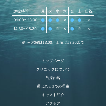
診療時間
月
火
水
木
金
土
日祝
●
●
●
×
●
●
×
09:00〜13:00
●
●
※
×
●
※
×
14:30〜18:30
※ … 水曜は18:00、土曜は17:30まで
トップページ
クリニックについて
治療内容
選ばれる3つの理由
キャスト紹介
アクセス