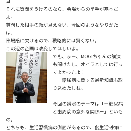
ヨ。
それに質問をうけるのなら、会場からの挙手が基本だ
よ。
質問した相手の顔が見えない、今回のようなやりかた
は、
臨場感に欠けるので、戦略的には賢くない。
この辺の企画は改変してほしいよ。
でも、まー、MOGIちゃ
んの講演
も聞けたし、オイラとしては行っ
てよかったよ！
糖尿病に関する最新知識も取
り込めたしね。
今回の講演のテーマは「ー糖尿病
と歯周病の意外な関係ー」といも
の。
どちらも、生活習慣病の側面があるので、食生活制御に