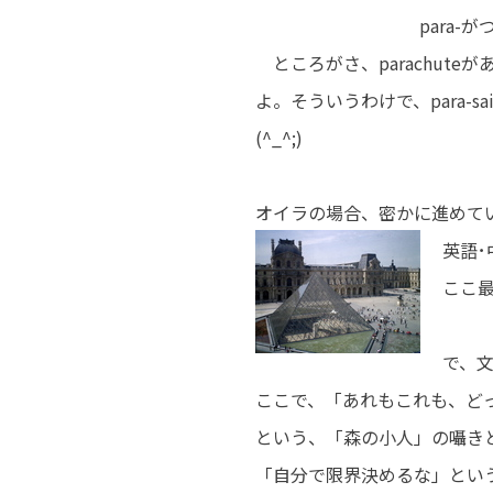
para-が
ところがさ、parachute
よ。そういうわけで、para-s
(^_^;)
オイラの場合、密かに進めて
英語
ここ
芸術
で、
ここで、「あれもこれも、
という、「森の小人」の囁き
「自分で限界決めるな」とい