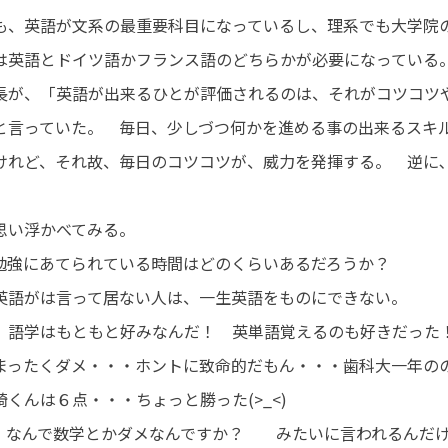
、英語が文系の最重要科目になっているし、
理系でも大学院
は英語とドイツ語かフランス語のどちらかが必要になっ
長が、「英語が出来るひとが評価されるのは、それがコツコツ
と言っていた。 毎日、少しづつ何かを進める事の出来るスキ
けれど、それ故、毎日のコツコツが、威力を発揮する。 逆に
い浮かべてみる。
・勉強にあてられている時間はどのくらいあるだろうか？
に英語がは言って居ない人は、一生英語をものにできない
、語学はもともと好みなんだ！ 英単語覚えるのも好きだった
まったくダメ・・・ホントに致命的だもん・・・歯科大一年の
くんは６点・・・ちょっと勝った(>_<)
、なんで数学とかダメなんですか？ みたいに言われるんだ