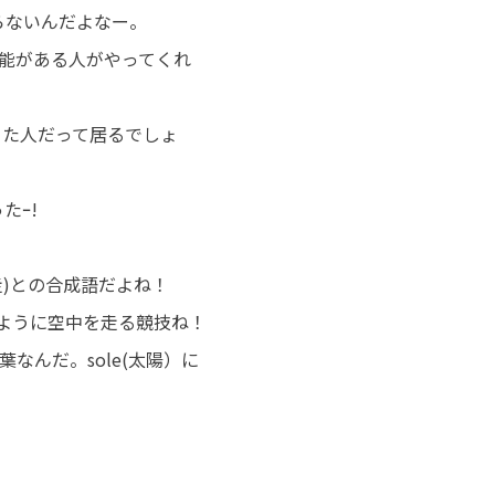
らないんだよなー。
能がある人がやってくれ
った人だって居るでしょ
たｰ!
走)との合成
語だよね！
のように空中を走る競技ね！
言葉なんだ。sole(太陽）に