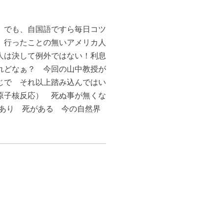
 でも、自国語ですら毎日コツ
 行ったことの無いアメリカ人
人は決して例外ではない！利息
れどなぁ？ 今回の山中教授が
じで それ以上踏み込んではい
原子核反応） 死ぬ事が無くな
があり 死がある 今の自然界