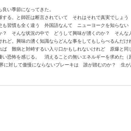
も良い季節になってきた。
揮する。と師匠は断言されていて それはそれで真実でしょう
史も習慣も全く違う 外国語なんて ニューヨークを知らない
か？ そんな状況の中で どうして興味が湧くのか？ そんな
けれど。興味の湧く知識ならどんな事をしてもしらべるんだけ
れば 難病と対峙するい入り口かもしれないけれど 原爆と同
凄い恐怖を感じる。 消えることの無いエネルギーを求めた（
自然界に対して傲慢にならないブレーキは 誰が踏むのか？ 生