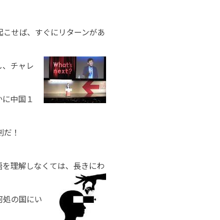
起こせば、すぐにリターンがあ
し、チャレ
かに中国１
剣だ！
語を理解しなくては、長きにわ
何処の国にい