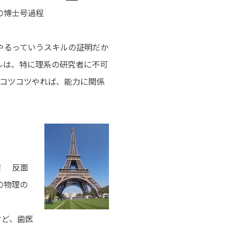
の博士号過程
ている。
やるっていうスキルの証明だか
ルは、特に理系の研究者に不可
､コツコツやれば、能力に関係
。
！ 反面
の物理の
けど、歯医