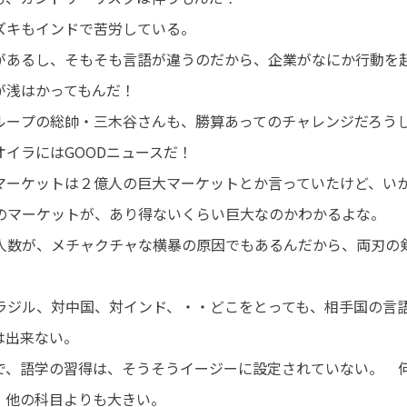
ズキもインドで苦労している。
があるし、そもそも言語が違うのだから、企業がなにか行動を
方が浅はかってもんだ！
ルー
プの総帥・三木谷さんも、勝算あってのチャレンジだろう
イラにはGOODニュースだ！
ーケットは２億人の巨大マーケットとか言っていたけど、い
のマーケットが、あり得ないくらい
巨大なのかわかるよな。
数が、メチャクチャな横暴の原因でもあるんだから、両刃の
ジル、対中国、対インド、・・どこをとっても、相手国の言
引は出来ない。
で、語学の習得は、そうそうイージーに設定されていない。 
、他の科目よりも大きい。