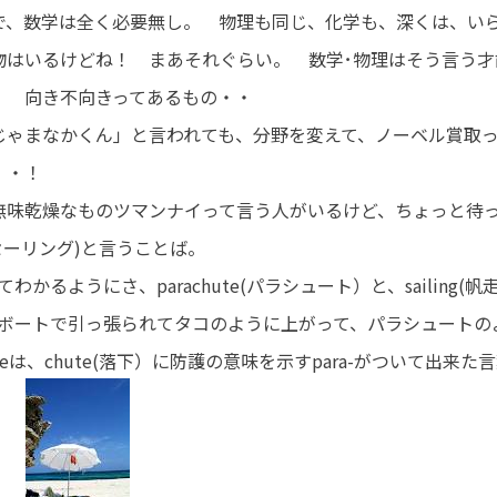
で、数学は全く必要無し。 物理も同じ、化学も、深くは、い
物はいるけどね！ まあそれぐらい。 数学･物理はそう言う才
！ 向き不向きってあるもの・・
じゃまなかくん」と言われても、分野を変えて、ノーベル賞取
・・！
味乾燥なものツマンナイって言う人がいるけど、ちょっと待っ
パラセーリング)と言うことば。
かるようにさ、parachute(パラシュート）と、sailing(帆
ボートで引っ張られてタコのように上がって、パラシュート
huteは、chute(落下）に防護の意味を示すpara-がついて出来た