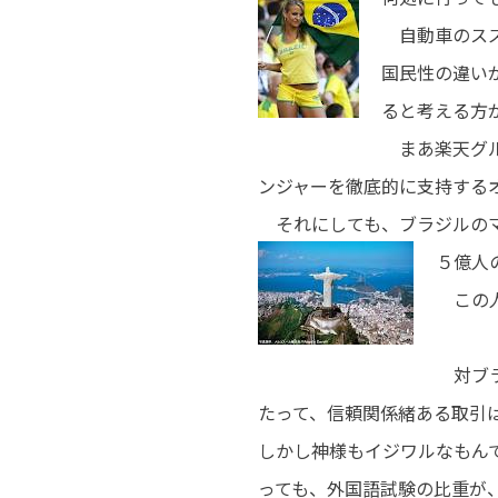
自動車のス
国民性の違い
ると考える
まあ楽天グ
ンジャーを徹底的に支持するオ
それにしても、ブラジルのマ
５億人
この人
対ブラ
たって、信頼関係緒ある取
しかし神様もイジワルなもん
っても、外国語試験の比重が