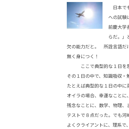
日本でも
への試験
前慶大学
らだ。」
欠の能力だと。 所詮言語だ
無く身につく！
ここで典型的な１日を思
そ
の１日の中で、知識吸収
たとえば典型的な１日の中
オイラの場合、幸運なことに
残念なことに、数学、物理、
テストで８点だった。でも河崎
よくクライアントに、理系で