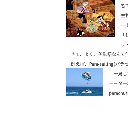
者
生
ー
「
う
さて、よく、英単語なんて無
例えば、Para-sailing(
一見してわ
モーター
parac