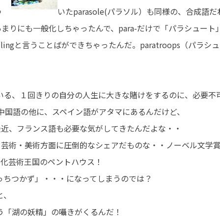
つ
いたparasole(パラソル）も同様の、合成
があまりにも一般化しちゃったんで、para-だけで「パラシュー
ailingと言うことばができちゃったんだ。paratroops（パ
いる、１回きりの自分の人生に大きな賭けをするのに、必要不
･中国語の他に、スペイン語がアタマにあるんだけど、
最近、フランス語も必要な気がしてきたんだよな・・
・美術方面に圧倒的なシェアだものな・・ノーベル文学賞
文化芸術王国のペントハウス！
どっちつかず」・・・になってしまうのでは？
と、
う「湖の妖精」の囁きがくるんだ！