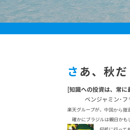
さあ、秋
[知識への投資は、常に
ベンジャミン･フラ
楽天グループが、
中国から撤
確かにブラジルは親日かもし
何処に行って