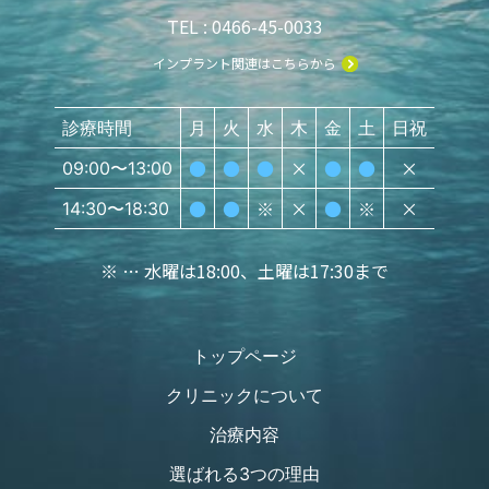
TEL : 0466-45-0033
インプラント関連はこちらから
診療時間
月
火
水
木
金
土
日祝
●
●
●
×
●
●
×
09:00〜13:00
●
●
※
×
●
※
×
14:30〜18:30
※ … 水曜は18:00、土曜は17:30まで
トップページ
クリニックについて
治療内容
選ばれる3つの理由