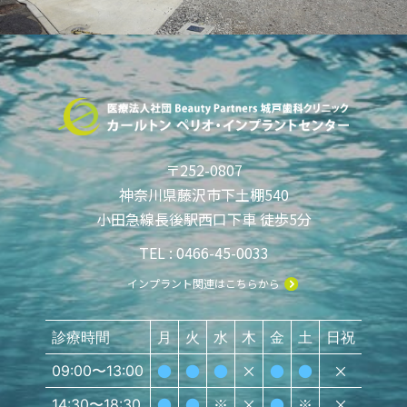
〒252-0807
神奈川県藤沢市下土棚540
小田急線長後駅西口下車 徒歩5分
TEL : 0466-45-0033
インプラント関連はこちらから
診療時間
月
火
水
木
金
土
日祝
●
●
●
×
●
●
×
09:00〜13:00
●
●
※
×
●
※
×
14:30〜18:30