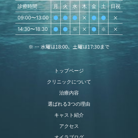
診療時間
月
火
水
木
金
土
日祝
●
●
●
×
●
●
×
09:00〜13:00
●
●
※
×
●
※
×
14:30〜18:30
※ … 水曜は18:00、土曜は17:30まで
トップページ
クリニックについて
治療内容
選ばれる3つの理由
キャスト紹介
アクセス
オイラブログ