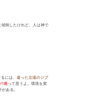
に傾倒したけれど、人は神で
。
するには、
違った立場のジブ
1番
って思うよ。環境を変
所がある。