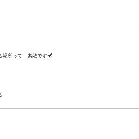
場所って 素敵です💓
る