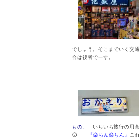
でしょう。そこまでいく交
合は後者でーす。
もの。
いちいち旅行の用意
😙
『楽ちん楽ちん』
こ