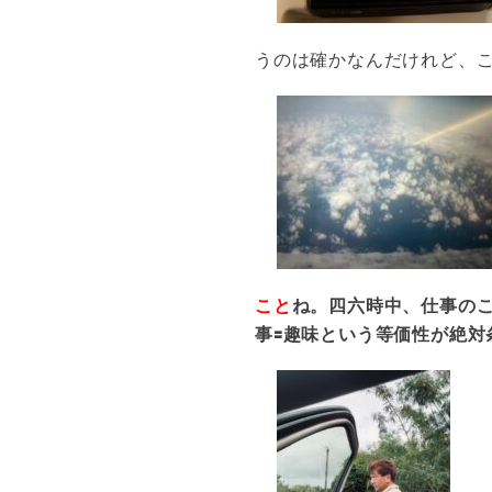
うのは確かなんだけれど、
こと
ね。四六時中、仕事の
事🟰趣味という等価性が絶