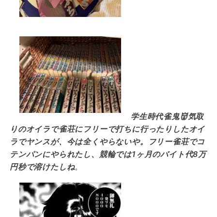
学生時代雀鬼👹気取
りのオイラで雀荘にフリーで打ちに行ったりしたオイ
ラでヤンスが、今は全くやらないや。フリー雀荘でコ
テンパンにやられたし、競輪では1ヶ月のバイト代8万
円秒で溶けたしね
。