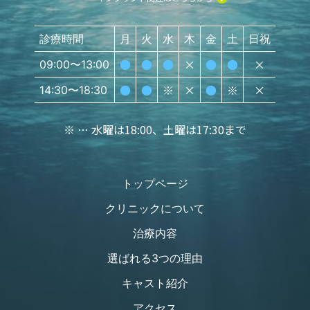
診療時間
月
火
水
木
金
土
日祝
●
●
●
×
●
●
×
09:00〜13:00
●
●
※
×
●
※
×
14:30〜18:30
※ … 水曜は18:00、土曜は17:30まで
トップページ
クリニックについて
治療内容
選ばれる3つの理由
キャスト紹介
アクセス