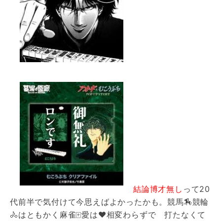
結論博才無し
って20
代前半で気付けて今思えばよかったかも。競馬🏇競輪
🚴はともかく麻雀🀄️愛は❤️相変わらずで 打たなくて