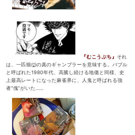
『むこうぶち』
それ
は、一匹狼🐺の真のギャンブラーを意味する。バブル
と呼ばれた1980年代、高騰し続ける地価と同様、史
上最高レートになった麻雀界に、人鬼と呼ばれる強
者“傀”がいた……