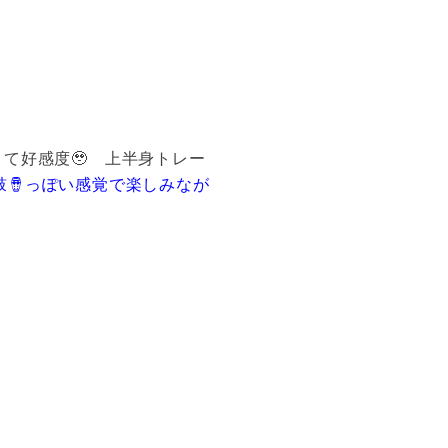
て好感度🥹 上半身トレー
鼓🪘っぽい感覚で楽しみなが