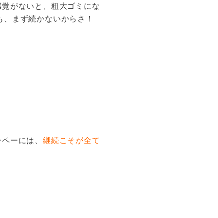
感覚がないと、粗大ゴミにな
も、まず続かないからさ！
ーペーには、
継続こそが全て